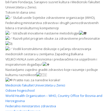
bili Fami Fondacija, Sarajevo susret kultura i Medicinski fakultet
Univerziteta u Zenici.
Tokom tri dana smo:
Slušali uvide Svjetske zdravstvene organizacije (WHO),
Federalnog ministarstva zdravstva i drugih javnozdravstvenih
lidera o transkulturnoj kompetenciji
Istraživali inovativne nastavne metodologije
Razvili pilot program obuke za zdravstvene profesionalce
Vodili konstruktivne diskusije o jačanju obrazovanja
medicinskih sestara u zemljama Zapadnog Balkana
VELIKO HVALA svim učesnicima i predavačima na uspješnom i
inspirativnom događaju!
Nastavljamo zajedno graditi zdravstvo koje razumije i poštuje
kulturnu raznolikost!
Pratite nas za naredne korake!
Medicinski fakultet Univerziteta u Zenici
Odisee hogeschool
World Health Organization – WHO, Country Office for Bosnia and
Herzegovina
Federalno ministarstvo zdravstva