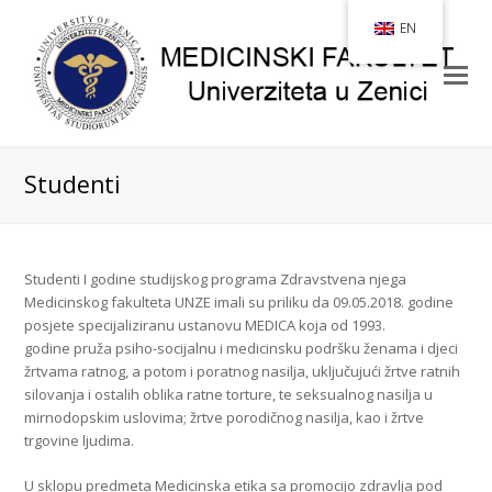
EN
Studenti
Studenti I godine studijskog programa Zdravstvena njega
Medicinskog fakulteta UNZE imali su priliku da 09.05.2018. godine
posjete specijaliziranu ustanovu MEDICA koja od 1993.
godine pruža psiho-socijalnu i medicinsku podršku ženama i djeci
žrtvama ra
tnog, a potom i poratnog nasilja, uključujući žrtve ratnih
silovanja i ostalih oblika ratne torture, te seksualnog nasilja u
mirnodopskim uslovima; žrtve porodičnog nasilja, kao i žrtve
trgovine ljudima.
U sklopu predmeta Medicinska etika sa promocijo zdravlja pod