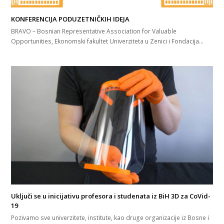
KONFERENCIJA PODUZETNIČKIH IDEJA
BRAVO – Bosnian Representative Association for Valuable
Opportunities, Ekonomski fakultet Univerziteta u Zenici i Fondacija…
Uključi se u inicijativu profesora i studenata iz BiH 3D za CoVid-
19
Pozivamo sve univerzitete, institute, kao druge organizacije iz Bosne i