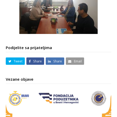
Podijelite sa prijateljima
Tweet
Share
Share
Email
Vezane objave