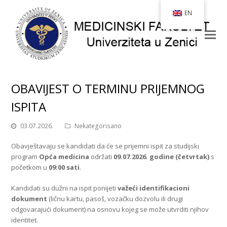
EN
OBAVIJEST O TERMINU PRIJEMNOG
ISPITA
03.07.2026.
Nekategorisano
Obavještavaju se kandidati da će se prijemni ispit za studijski
program
Opća medicina
održati
09.07.2026. godine (četvrtak)
s
početkom u
09:00 sati
.
Kandidati su dužni na ispit ponijeti
važeći identifikacioni
dokument
(ličnu kartu, pasoš, vozačku dozvolu ili drugi
odgovarajući dokument) na osnovu kojeg se može utvrditi njihov
identitet.