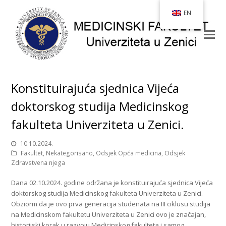
EN
Konstituirajuća sjednica Vijeća
doktorskog studija Medicinskog
fakulteta Univerziteta u Zenici.
10.10.2024.
Fakultet
,
Nekategorisano
,
Odsjek Opća medicina
,
Odsjek
Zdravstvena njega
Dana 02.10.2024. godine održana je konstituirajuća sjednica Vijeća
doktorskog studija Medicinskog fakulteta Univerziteta u Zenici.
Obziorm da je ovo prva generacija studenata na III ciklusu studija
na Medicinskom fakultetu Univerziteta u Zenici ovo je značajan,
historijski korak u razvoju Medicinskog fakulteta i samog