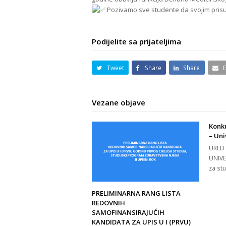
Pozivamo sve studente da svojim pris
Podijelite sa prijateljima
Tweet
Share
Share
Vezane objave
Konku
– Uni
URED
UNIVE
za st
PRELIMINARNA RANG LISTA
REDOVNIH
SAMOFINANSIRAJUĆIH
KANDIDATA ZA UPIS U I (PRVU)