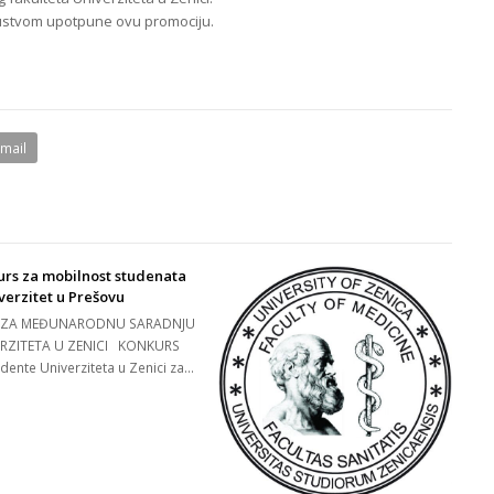
ustvom upotpune ovu promociju.
Email
rs za mobilnost studenata
verzitet u Prešovu
 ZA MEĐUNARODNU SARADNJU
RZITETA U ZENICI KONKURS
udente Univerziteta u Zenici za…