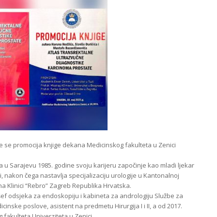
 će se promocija knjige dekana Medicinskog fakulteta u Zenici
u Sarajevu 1985. godine svoju karijeru započinje kao mladi ljekar
, nakon čega nastavlja specijalizaciju urologije u Kantonalnoj
a Klinici “Rebro” Zagreb Republika Hrvatska.
 šef odsjeka za endoskopiju i kabineta za andrologiju Službe za
inske poslove, asistent na predmetu Hirurgija I i II, a od 2017.
fakulteta Univerziteta u Zenici.