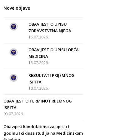
Nove objave
OBAVIJEST O UPISU
ZDRAVSTVENA NJEGA
15.07.2026.
OBAVIJEST O UPISU OPĆA
MEDICINA
15.07.2026.
REZULTATI PRIJEMNOG
ISPITA
10.07.2026.
OBAVIJEST O TERMINU PRIJEMNOG
ISPITA
03.07.2026.
Obavijest kandidatima za upis u I
godinu I ciklusa studija na Medicinskom
fakultetu