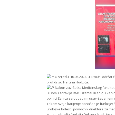
U srijedu, 10.05.2023. u 18:00h, održat
prof.dr.sc. Haruna Hodžića.
Nakon završetka Medicinskog fakulteta 
u Domu zdravlja RMC Džemal Bijedić u Zenici
bolnici Zenica sa dodatnim usavršavanjem n
Tokom svoje karijerije obnašao je funkcije:
urološke bolesti, pomoćnik direktora za medic
godine obavlja funkciju Dekana Medicinskog 