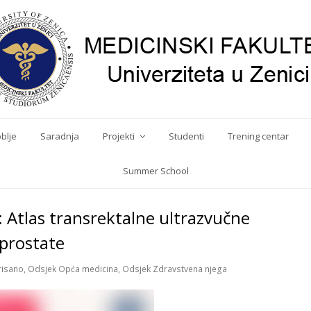
blje
Saradnja
Projekti
Studenti
Trening centar
Summer School
: Atlas transrektalne ultrazvučne
 prostate
risano
,
Odsjek Opća medicina
,
Odsjek Zdravstvena njega