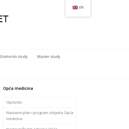
EN
Doktorski studij
Master studij
Opća medicina
Općenito
Nastavni plan i program odsjeka Opća
medicina
Nastavnički tim odsjeka Opća