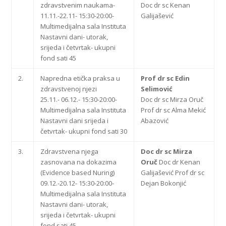
zdravstvenim naukama-
Doc dr sc Kenan
11.11.-22.11- 15:30-20:00-
Galijašević
Multimedijalna sala Instituta
Nastavni dani- utorak,
srijeda i četvrtak- ukupni
fond sati 45
2.
Napredna etička praksa u
Prof dr sc Edin
zdravstvenoj njezi
Selimović
25.11.- 06.12.- 15:30-20:00-
Doc dr sc Mirza Oruč
Multimedijalna sala Instituta
Prof dr sc Alma Mekić
Nastavni dani srijeda i
Abazović
četvrtak- ukupni fond sati 30
3.
Zdravstvena njega
Doc dr sc Mirza
zasnovana na dokazima
Oruč
Doc dr Kenan
(Evidence based Nuring)
Galijašević Prof dr sc
09.12.-20.12- 15:30-20:00-
Dejan Bokonjić
Multimedijalna sala Instituta
Nastavni dani- utorak,
srijeda i četvrtak- ukupni
fond sati 45