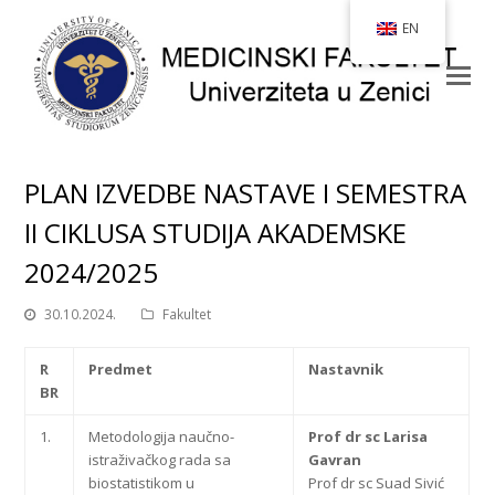
EN
PLAN IZVEDBE NASTAVE I SEMESTRA
II CIKLUSA STUDIJA AKADEMSKE
2024/2025
30.10.2024.
Fakultet
R
Predmet
Nastavnik
BR
1.
Metodologija naučno-
Prof dr sc Larisa
istraživačkog rada sa
Gavran
biostatistikom u
Prof dr sc Suad Sivić