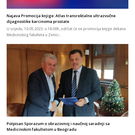
Najava Promocija knjige: Atlas transrektalne ultrazvučne
dijagnostike karcinoma prostate
U srijedu, 10.05.2023. u 18:00h, održat će se promocija knjige dekana
Medicinskog fakulteta u Zenici…
Potpisan Sporazum o obrazovnoj i naučnoj saradnji sa
Medicinskim fakultetom u Beogradu