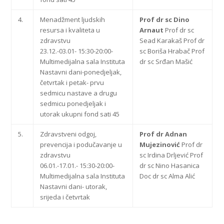
4.
Menadžment ljudskih
Prof dr sc Dino
resursa i kvaliteta u
Arnaut
Prof dr sc
zdravstvu
Sead Karakaš Prof dr
23.12.-03.01- 15:30-20:00-
sc Boriša Hrabač Prof
Multimedijalna sala Instituta
dr sc Srđan Mašić
Nastavni dani-ponedjeljak,
četvrtak i petak- prvu
sedmicu nastave a drugu
sedmicu ponedjeljak i
utorak ukupni fond sati 45
5.
Zdravstveni odgoj,
Prof dr Adnan
prevencija i podučavanje u
Mujezinović
Prof dr
zdravstvu
sc Irdina Drljević Prof
06.01.-17.01.- 15:30-20:00-
dr sc Nino Hasanica
Multimedijalna sala Instituta
Doc dr sc Alma Alić
Nastavni dani- utorak,
srijeda i četvrtak