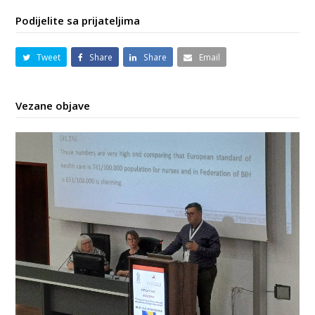
Podijelite sa prijateljima
Tweet
Share
Share
Email
Vezane objave