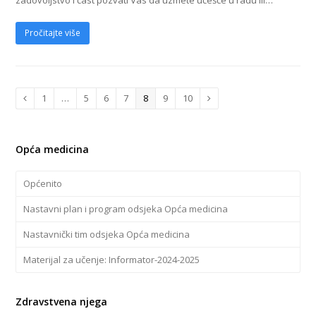
Pročitajte više
Page
1
…
Page
5
Page
6
Page
7
Page
8
Page
9
Page
10
Previous
Next
Opća medicina
Općenito
Nastavni plan i program odsjeka Opća medicina
Nastavnički tim odsjeka Opća medicina
Materijal za učenje: Informator-2024-2025
Zdravstvena njega