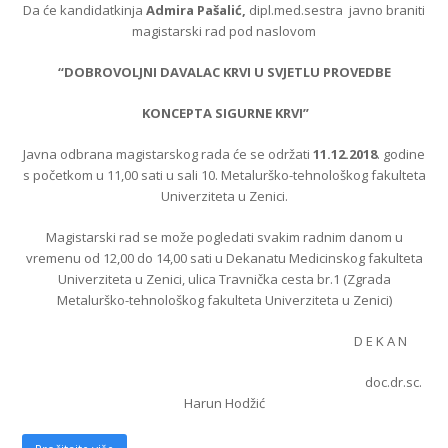
Da će kandidatkinja
Admira Pašalić,
dipl.med.sestra javno braniti
magistarski rad pod naslovom
“DOBROVOLJNI DAVALAC KRVI U SVJETLU PROVEDBE
KONCEPTA SIGURNE KRVI”
Javna odbrana magistarskog rada će se održati
11.12.2018
. godine
s početkom u 11,00 sati u sali 10. Metalurško-tehnološkog fakulteta
Univerziteta u Zenici.
Magistarski rad se može pogledati svakim radnim danom u
vremenu od 12,00 do 14,00 sati u Dekanatu Medicinskog fakulteta
Univerziteta u Zenici, ulica Travnička cesta br.1 (Zgrada
Metalurško-tehnološkog fakulteta Univerziteta u Zenici)
D E K A N
doc.dr.sc.
Harun Hodžić