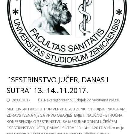
¨SESTRINSTVO JUČER, DANAS I
SUTRA¨13.-14..11.2017.
28.08.2017.
Nekategorisano
,
Odsjek Zdravstvena njega
MEDICINSKI FAKULTET UNIVERZITETA U ZENICI STUDIJSKI PROGRAM
ZDRAVSTVENA NJEGA PRVO OBAVJEŠTENJE III NAUČNO - STRUČNA
KONFERENCIJA O SESTRINSTVU SA MEĐUNARODNIM UČEŠĆEM
¨SESTRINSTVO JUČER, DANAS I SUTRA¨13.-14..11.2017. Veliko mi je
zadovoljstvo i čast pozvati Vas da uzmete učešće u radu III…