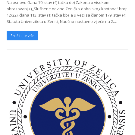
Na osnovu člana 70. stav (4) tačka de) Zakona o visokom
obrazovanju („Službene novine Zeničko-dobojskog kantona“ broj:
12/22), člana 113. stav (1) tačka bb) a u vezi sa članom 179. stav (4)
Statuta Univerziteta u Zenici, Naučno-nastavno vijeće na 2.…
Pročitajte više