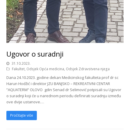
Ugovor o suradnji
31.10.2023.
Fakultet
,
Odsjek Opća medicina
,
Odsjek Zdravstvena njega
Dana 24.10.2023. godine dekan Medicinskog fakulteta prof dr sc
Harun Hodžić i direktor JZU BANJSKO – REKREATIVNI CENTAR
”AQUATERM” OLOVO gdin Senad dr Selimović potpisali su Ugovor
o suradnji koji će u narednom periodu definirati suradnju između
ove dvije ustanove.…
Pročitajte više