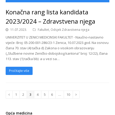
Konačna rang lista kandidata
2023/2024 – Zdravstvena njega
11.07.2023.
Fakultet
,
Odsjek Zdravstvena njega
UNIVERZITET U ZENICI MEDICINSKI FAKULTET - Naučno-nastavno
vijeće- Broj: 05-200-001-286/23-1 Zenica, 10.07.2023.god. Na osnovu
člana 70. stav (4) tačka d) Zakona o visokom obrazovanju
(„Službene novine Zeničko-dobojskog kantona“ broj: 12/22), člana
113. stav (1) tačka bb) a u vezi sa…
Pročitajte više
Page
1
Page
2
Page
3
Page
4
Page
5
Page
6
…
Page
10
Previous
Next
Opća medicina